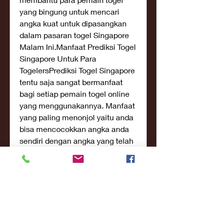
yang bingung untuk mencari 
angka kuat untuk dipasangkan 
dalam pasaran togel Singapore 
Malam Ini.Manfaat Prediksi Togel 
Singapore Untuk Para 
TogelersPrediksi Togel Singapore 
tentu saja sangat bermanfaat 
bagi setiap pemain togel online 
yang menggunakannya. Manfaat 
yang paling menonjol yaitu anda 
bisa mencocokkan angka anda 
sendiri dengan angka yang telah 
diracik oleh para master togel 
jitu. Selain itu apabila anda tidak 
memiliki angka sama sekali yang 
ingin dipasangkan, anda dapat 
menggunakan hasil racikan 
Bocoran SGP dalam situs ini 