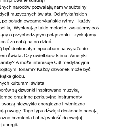
óżnych narodów pozwalają nam w subtelny 
dycji muzycznych świata. Od afrykańskich 
, po południowoamerykańskie rytmy – każdy 
bolikę. Wybierając takie melodie, zyskujemy coś 
ujący o przychodzącym połączeniu – zyskujemy 
osić ze sobą na co dzień.
ą być doskonałym sposobem na wyrażenie 
em świata. Czy uwielbiasz klimat Ameryki 
 samby? A może interesuje Cię medytacyjna 
i kojącymi tonami? Każdy dzwonek może być 
kątka globu.
ych kulturami świata
borów są dzwonki inspirowane muzyką 
jembe oraz inne perkusyjne instrumenty 
, tworzą niezwykle energiczne i rytmiczne 
gają uwagę. Tego typu dźwięki doskonale nadają 
iczne brzmienia i chcą wnieść do swojej 
 energii.