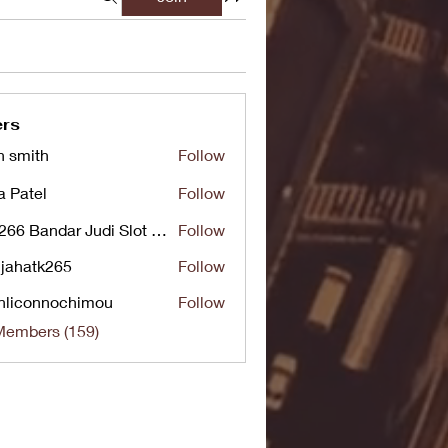
rs
n smith
Follow
a Patel
Follow
UG266 Bandar Judi Slot Online Live RTP Slot Gacor Tertinggi
Follow
jahatk265
Follow
tk265
nliconnochimou
Follow
nnochimou
Members (159)