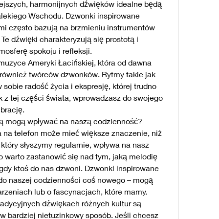
iejszych, harmonijnych dźwięków idealne będą 
lekiego Wschodu. Dzwonki inspirowane 
ami często bazują na brzmieniu instrumentów 
Te dźwięki charakteryzują się prostotą i 
sferę spokoju i refleksji.
uzyce Ameryki Łacińskiej, która od dawna 
le również twórców dzwonków. Rytmy takie jak 
sobie radość życia i ekspresję, której trudno 
 z tej części świata, wprowadzasz do swojego 
brację.
urą mogą wpływać na naszą codzienność?
a telefon może mieć większe znaczenie, niż 
który słyszymy regularnie, wpływa na nasz 
o warto zastanowić się nad tym, jaką melodię 
gdy ktoś do nas dzwoni. Dzwonki inspirowane 
do naszej codzienności coś nowego – mogą 
rzeniach lub o fascynacjach, które mamy.
radycyjnych dźwiękach różnych kultur są 
 bardziej nietuzinkowy sposób. Jeśli chcesz 