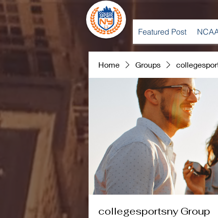
Featured Post
NCAA
Home
Groups
collegespor
collegesportsny Group