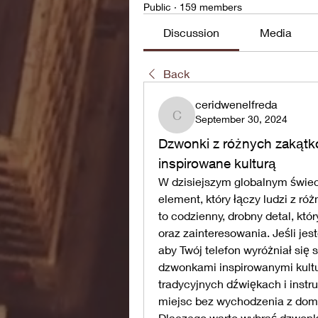
Public
·
159 members
Discussion
Media
Back
ceridwenelfreda
September 30, 2024
ceridwenelfreda
Dzwonki z różnych zakątk
inspirowane kulturą
W dzisiejszym globalnym świeci
element, który łączy ludzi z róż
to codzienny, drobny detal, kt
oraz zainteresowania. Jeśli jes
aby Twój telefon wyróżniał się 
dzwonkami inspirowanymi kultu
tradycyjnych dźwiękach i instr
miejsc bez wychodzenia z dom
Dlaczego warto wybrać dzwonki