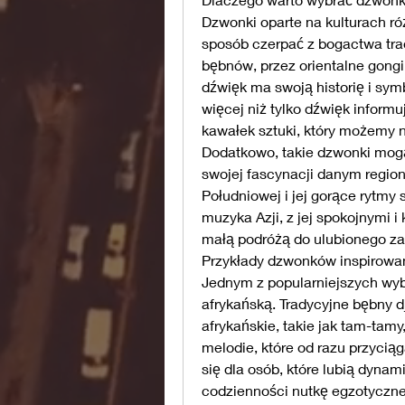
Dzwonki oparte na kulturach r
sposób czerpać z bogactwa tra
bębnów, przez orientalne gongi
dźwięk ma swoją historię i sym
więcej niż tylko dźwięk inform
kawałek sztuki, który możemy n
Dodatkowo, takie dzwonki mog
swojej fascynacji danym region
Południowej i jej gorące rytmy
muzyka Azji, z jej spokojnymi 
małą podróżą do ulubionego za
Przykłady dzwonków inspirowan
Jednym z popularniejszych wy
afrykańską. Tradycyjne bębny d
afrykańskie, takie jak tam-tamy
melodie, które od razu przycią
się dla osób, które lubią dynam
codzienności nutkę egzotycznej