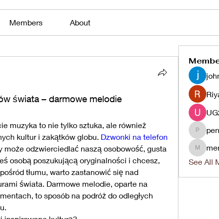
Members
About
Membe
joh
Riy
ów świata – darmowe melodie 
e muzyka to nie tylko sztuka, ale również 
pen
penjaha
nych kultur i zakątków globu. 
Dzwonki na telefon
me
óry może odzwierciedlać naszą osobowość, gusta 
menlico
teś osobą poszukującą oryginalności i chcesz, 
See All 
spośród tłumu, warto zastanowić się nad 
rami świata. Darmowe melodie, oparte na 
umentach, to sposób na podróż do odległych 
u.
 inspirowane kulturą?