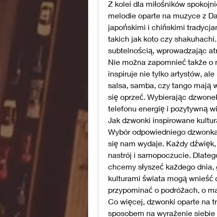
Z kolei dla miłośników spokojn
melodie oparte na muzyce z Da
japońskimi i chińskimi tradycj
takich jak koto czy shakuhachi. 
subtelnością, wprowadzając atmo
Nie można zapomnieć także o m
inspiruje nie tylko artystów, a
salsa, samba, czy tango mają w 
się oprzeć. Wybierając dzwonek
telefonu energię i pozytywną wi
Jak dzwonki inspirowane kult
Wybór odpowiedniego dzwonka n
się nam wydaje. Każdy dźwięk, 
nastrój i samopoczucie. Dlateg
chcemy słyszeć każdego dnia, 
kulturami świata mogą wnieść 
przypominać o podróżach, o ma
Co więcej, dzwonki oparte na t
sposobem na wyrażenie siebie w