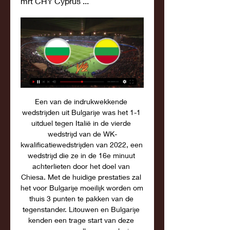
mrt CHY Cyprus ...
Een van de indrukwekkende wedstrijden uit Bulgarije was het 1-1 uitduel tegen Italië in de vierde wedstrijd van de WK-kwalificatiewedstrijden van 2022, een wedstrijd die ze in de 16e minuut achterlieten door het doel van Chiesa. Met de huidige prestaties zal het voor Bulgarije moeilijk worden om thuis 3 punten te pakken van de tegenstander. Litouwen en Bulgarije kenden een trage start van deze campagne en zullen op zoek zijn naar hun eerste overwinning in groep G. 

Litouwen vs Bulgarije: Livestream, Waar te Kijken, Euro 2024 17 jun 2023 — Litouwen 1-1 Bulgarije. Livestreamen en Hoe te Kijken. De wedstrijd Litouwen vs Bulgarije in het Dariaus ir S. Girėno stadionas-stadion in ...

Live kijken - Eredivisie. Ons Voetbal Als liefhebber van Ons Voetbal verdien jij altijd en overal de best mogelijke ervaring, dus ook op Eredivisie.nl. Om je de maximale online ervaring op onze ...

WedstrijdLitouwen versus BulgarijeConcurrentieEuro 2024 Kwalificaties Speeldag3e rondeLocatieDariaus ir S. Girėno stadionas-stadion in KaunasDatumZaterdag 17. 2023Aftrap15:00 uur CESTOfficiële tvZiggo Sport VoetbalTv streamenZiggo Sport Voetbal Zie ook informatie over andere wedstrijden van Litouwen vs Bulgarije: Interessante Statistieken en Feiten Opstellingsprognose Litouwen (4-3-3)Bulgarije (5-3-2)BartkusNaumovLasickasStoyanovKazukolovasHristovGirdvainisAntovBenetaPetrovGineitisPetkovSimkusGruevGolubickasKarabelyovCernychIlievLaukeemisDespodovJankauskasDelev 5 H2H Laatste Litouwen – Bulgarije 09 oktober 2021 – Litouwen [3 – 1] Bulgarije (UEFA World Cup -kwalificaties) 05 september 2021 – Bulgarije [1 – 0] Litouwen (UEFA World Cup -kwalificaties) 20 aug 2003 – Bulgarije [3 – 0] Litouwen (Vriendschappelijke wedstrijden) Litouwen – Laatste 5 Wedstrijdresultaten 26 september 2022 – Luxemburg [1 – 0] Litouwen (UEFA Nations League) 17 nov 2022 – Litouwen [0 – 0 P] IJsland (Competitie) 19 nov 2022 – Estland [2 – 0] Litouwen (Competitie) 25 maart 2023 – Servië [2 – 0] Litouwen (Europa Conference League) 27 maart 2023 – Griekenland [0 – 0] Litouwen (Vriendschappelijke wedstrijden) Bulgarije – Laatste 5 Wedstrijdresultaten 27 sep 2022 – Noord -Macedonië [0 – 1] Bulgarije (UEFA Nations League) 17 nov 2022 – Cyprus [0 – 2] Bulgarije (Vriendschappelijke wedstrijden) 20 nov 2022 – Luxemburg [0 – 0] Bulgarije (Vriendschappelijke wedstrijden) 25 maart 2023 – Bulgarije [0 – 1] Montenegro (Europa Conference League) 28 maart 2023 – Hongarije [3 – 0] Bulgarije (Europa Conference League) Video Hoogtepunten Lees ander geselecteerd nieuws van Resepbyta. 

Bulgarije - Litouwen Bulgarije vs Litouwen :: Oktober 14, 2023 :: Live Streaming en TV-Overzichten, Live Tussenstanden, Nieuws en Video's aangeboden door Live Soccer TV.

[VOETBAL!!] Litouwen Bulgarije kijken 17 juni 2023 (#2212) 17 jun 2023 — [VOETBAL!!] Litouwen Bulgarije kijken 17 juni 2023 LIVE Litouwen - Bulgarije Euro Kwalificatie (0-0)

In welke landen kan ik Streamz gebruiken? Je kan al onze content bekijken binnen de EU. Als een programma dus niet beschikbaar is in het buitenland, beschikken we niet over de juiste rechten om deze aan te bieden buiten de EU. Dit kan dus verschillen per film en/of programma. De Streamz-app zal wel enkel beschikbaar zijn in de Belgische App Stores en je dient je Streamz-account wel al aangemaakt te hebben in België. Landen van de EU waar je alle content Streamz kan kijken: België Bulgarije Cyprus Denemarken Duitsland Estland Finland Frankrijk Griekenland Hongarije Ierland Italië Kroatië Letland Litouwen Luxemburg Malta Nederland Oostenrijk Polen Portugal Roemenië Slovenië Slowakije Spanje Tsjechië Zweden Als een programma niet beschikbaar is in het buitenland, wil dat zeggen dat we niet over de juiste rechten beschikken om deze aan te bieden buiten de EU. 

Ierland Griekenland kijken streaming 13 oktober 2023 - CSPE 6 uur geleden — Ierland Griekenland kijken streaming 13 oktober 2023 Griekenland; Hongarije; Ierland; IJsland*; Italië; Kroatië; Letland; Liechtenstein .

Oddspedia toont je de Bulgarije - Litouwen quoteringen van alle 42 bookmakers over 38 verschillende wedmarkten. Nooit meer zoeken wie de beste odds heeft dus! De beste odds van dit moment: 98. 07% via Suprabets Wil je weten hoeveel je kunt profiteren door de hoogste odds te kiezen voor Bulgarije - Litouwen? Zet €10 in op de winnaar van de wedstrijd en win tussen de 15. 7€ en 65€. WedstrijdinformatieBulgarije - LitouwenEK Kwalificaties EuropaDatum - 14/10/2023Aanvangstijd - 16:00 UTCStadion: Vasil Levski National Stadium, Sofia, BulgariaBulgarije - Litouwen tips en voorspellingenBenieuwd naar onze tips en voorspellingen voor Bulgarije - Litouwen? Onze tip voor de winnaar van deze wedstrijd is Bulgarije. 

((SPORT)) Nederland Bulgarije kijken live 4 oktober 2023 23 okt 2022 — Litouwen, Luxemburg, Malta, Nederland, Noorwegen, Oostenrijk, Polen KIJKEN] Montenegro Bulgarije kijken streaming 10 septe 13 [[live ...

Bulgarije - Litouwen » Tussenstand & Live stream + Odds, Statistieken en NieuwsBulgarije speelt thuis tegen Litouwen voor een spannende wedstrijd in de EK Kwalificaties. Een mooi affiche voor de Voetbal liefhebber. De wedstrijd vindt plaats op 14/10/2023 om 16:00 UTC. Oddspedia helpt je door de odds voor Bulgarije Litouwen te vergelijken van 42 bookmakers en 38 verschillende wedmarkten. Bookmakers verwachten dat Bulgarije er met de winst vandoor gaat tegen een quotering van @ 1. 57. Op deze pagina bekijk je de huidige vorm van Bulgarije en Litouwen, evenals de competitiestand en h2h statistieken. 

[live sport<] Noorwegen Georgië kijken 12 september 2023 1 d 12 sep 2023 — streaming 24 juni 24 jun 2023 — Noorwegen Cyprus kijken live 20 juni 45 uur: België tegen OostenrijkGroep G: Litouwen tegen Bulgarije (15 ...

IJsland Luxemburg kijken live stream 13.10.2023 Live sport I 22 uur geleden — IJsland*; Italië; Kroatië; Letland; Liechtenstein*; Litouwen; Luxemburg; Malta Let wel op: streamen via je bundel kost veel data.

(((STREAMEN>>>))) Litouwen Bulgarije kijken streaming De wedstrijd wordt gespeeld in S. Girėno stadionas in Kaunas. >> Live Litouwen - Bulgarije stream kijken Noorwegen - Schotland Zaterdag 17 juni 2023 - 18:00 uur ...

Het Litouwse nationale team pakte geen punten in hun openingswedstrijd van Euro 2024-kwalificatiewedstrijden na een 2-0 nederlaag van Servië in maart. Dit volgde op een teleurstellend optreden tijdens de Baltic Cup van 2022, waar ze back-to-back verloren van IJsland en Estland. De ploeg van Edgaras Jankauskas is er niet in geslaagd om te winnen in hun laatste 11 wedstrijden, sinds een 2-1 overwinning op San Marino in maart 2022. Bulgarije kende ondertussen geen goede start van hun kwalificatiecampagne nadat ze in hun laatste optreden met 3-0 werden afgeranseld door Hongarije. Dit volgde op een 1-0 nederlaag tegen Montenegro in hun groepsopener op 24 maart, waarmee een einde kwam aan hun winless streak van zes wedstrijden. Bulgarije is dit weekend ongeslagen in hun laatste 10 competitieduels, met een 1-0 overwinning op Noord-Macedonië in september 2022 als uitzondering. Met twee overwinningen van de laatste drie ontmoetingen tussen de twee landen heeft Bulgarije een kleine voorsprong in de geschiedenis van deze clash. 

Litouwen vs Bulgarije: Livestream, Waar te Kijken, Euro 2024 KwalificatiesHet Litouwen -team staat op Zaterdag 17. 06. 2023 tegenover het Bulgarije in 3e ronde van de Euro 2024 Kwalificaties. Live streaming van Litouwen vs Bulgarije, preview, opstellingsvoorspellingen en hoe je de live-uitzending van de wedstrijd kunt bekijken, is te zien in dit artikel. Litouwen en Bulgarije zullen hun strijd voor een ticket voor het EK 2024 voortzetten wanneer ze elkaar zaterdag ontmoeten in de Darius- en Girėnas-stadions. Beide teams moeten de kwalificatie nog winnen en zullen dit weekend punten gaan pakken. 

Volgens sommige voorspellingen zal deze wedstrijd in een gelijkspel eindigen. Litouwen 1-1 Bulgarije. Livestreamen en Hoe te Kijken De wedstrijd Litouwen vs Bulgarije in het Dariaus ir S. Girėno stadionas-stadion in Kaunas kan live worden bekeken via streaming. Euro 2024 Kwalificaties 2024 3e ronde wedstrijd uitgezonden op Ziggo Sport Voetbal vanaf 15:00 uur CEST. 

Litouwen heeft slechts één keer gewonnen, namelijk in oktober 2021, toen ze de Tricolors met 3-1 afranselden in het Vasil Levski National Stadium. Bulgarije heeft drie wedstrijden zonder winst, twee verloren en één gelijkspel sinds hun 2-0 overwinning op Cyprus afgelopen november. De ploeg van Jankauskas heeft een winless streak van 11 wedstrijden in alle competities, negen verloren en twee gelijk gespeeld sinds de overwinning op San Marino in maart 2022. De Tricolors zijn ongeslagen in vijf van hun laatste zes uitwedstrijden in alle competities, met een 3-0 achterstand. naar Hongarije in maart was een uitzondering. 

Viaplay in het buitenland - ViaplayJe kunt je lokale Viaplay meenemen naar alle bestemmingen in de EU. Dit geldt ook voor Noorwegen. Het Verenigd Koninkrijk maakt geen deel meer uit van de EU. Daarom is Viaplay daar niet beschikbaar. De service werkt hetzelfde als in Nederland met betrekking tot content, technologie en functies. De kwaliteit van het materiaal kan variëren door de eigenschappen en snelheid van het netwerk. Je vindt hier meer informatie over de algemene regels voor het meenemen van Viaplay. Als je buiten de EU reist, kun je de content het best downloaden voordat je op reis gaat. 

Litouwen - Bulgarije Samenvatting: Voetbal Uitslagen en HoogtepuntenVolg de live Voetbal-wedstrijd van de EK-kwalificatie tussen Litouwen en Bulgarije met Eurosport. De wedstrijd begint om 15:00 op 17 juni 2023. Ontdek het laatste nieuws over Litouwen en Bulgarije en zoek actuele standen, resultaten, Topscorers en Voorgaande winnaars van de EK-kwalificatie. 

Daarnaast vind je hier de meest uitgebreide voorbeschouwing, live tussenstanden, odds en de opstellingen van Bulgarije - Litouwen. Op de hoogte blijven van alles wat er gebeurt in de EK Kwalificaties? Dit zijn de overige wedstrijden die op h