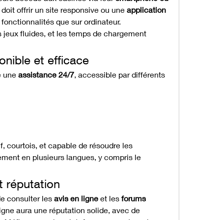
oit offrir un site responsive ou une 
application 
onctionnalités que sur ordinateur.
les jeux fluides, et les temps de chargement 
onible et efficace
 une 
assistance 24/7
, accessible par différents 
if, courtois, et capable de résoudre les 
ment en plusieurs langues, y compris le 
t réputation
de consulter les 
avis en ligne
 et les 
forums 
igne aura une réputation solide, avec de 