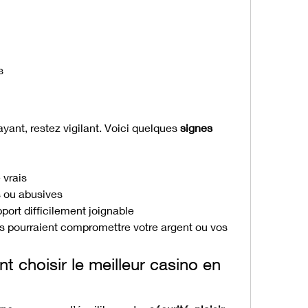
s
ant, restez vigilant. Voici quelques 
signes 
 vrais
s ou abusives
ort difficilement joignable
s pourraient compromettre votre argent ou vos 
choisir le meilleur casino en 