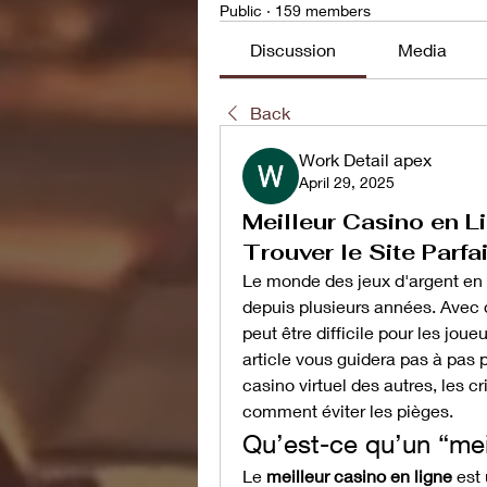
Public
·
159 members
Discussion
Media
Back
Work Detail apex
April 29, 2025
Meilleur Casino en L
Trouver le Site Parfa
Le monde des jeux d'argent en 
depuis plusieurs années. Avec d
peut être difficile pour les joueu
article vous guidera pas à pas 
casino virtuel des autres, les cr
comment éviter les pièges.
Qu’est-ce qu’un “meil
Le 
meilleur casino en ligne
 est