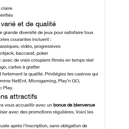
 claire
érifiés
varié et de qualité
 grande diversité de jeux pour satisfaire tous 
ories courantes incluent :
classiques, vidéo, progressives
lackjack, baccarat, poker
 : avec de vrais croupiers filmés en temps réel
ngo, cartes à gratter
 fortement la qualité. Privilégiez les casinos qui 
omme NetEnt, Microgaming, Play’n GO, 
 Play.
ns attractifs
ra vous accueillir avec un 
bonus de bienvenue 
liser avec des promotions régulières. Voici les 
s juste après l’inscription, sans obligation de 