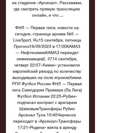
на стадионе «Арсенал». Расскажем, 
где смотреть прямую трансляцию 
онлайн, и что ...

ФНЛ — Первая лига: новости на 
сегодня, страница архива №5 — 
LiveSport. Ru15 сентября, пятница 
Прогноз16/09/2023 в 17:00КАМАЗ 
— НефтехимикКАМАЗ переедет 
нижнекамцев2. 3714 сентября, 
четверг 22:57«Химки» установили 
европейский рекорд по количеству 
выходивших на поле игроковХимки 
РПЛ Футбол России ФНЛ — Первая 
лига Сампдория Примера (Ла Лига) 
Футбол Испании 22:25«Рубин» 
подписал контракт с вратарем 
ШамовымТрансферы Рубин 
Арсенал Тула 18:40Черчесов 
переходит в «Арсенал»Трансферы 
17:21«Родина» взяла в аренду 