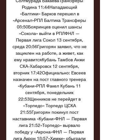
Солтмурада БакаеваТрансферы 
Родина 11:44Нападающий 
«Балтики» Барков перешел в 
«Арсенал»РПЛ Балтика Трансферы 
08:50Бояринцев оценил шансы 
«Сокола» выйти в РПЛФНЛ — 
Первая лига Сокол 13 сентября, 
среда 20:56Григорян заявил, что не 
зациклен на работе, а живет, как 
ему нравитсяКубань Тамбов Анжи 
СКА-Хабаровск 12 сентября, 
вторник 17:42Официально: Евсеев 
назначен на пост главного тренера 
«Кубани»РПЛ Факел Кубань 11 
сентября, понедельник 
22:53Щенников не перейдет в 
«Торпедо» Торпедо ЦСКА 
21:55Григорян покинул пост 
наставника «Кубани»ФНЛ — Первая 
лига 21:52«Торпедо» вырвало 
победу у «Акрона»ФНЛ — Первая 
лига Акрон 18:57«Химки» обыграли 