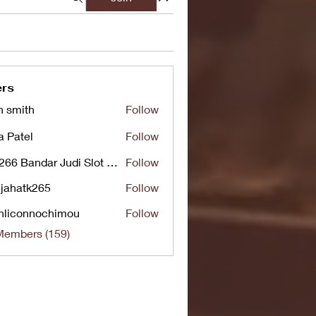
rs
n smith
Follow
a Patel
Follow
UG266 Bandar Judi Slot Online Live RTP Slot Gacor Tertinggi
Follow
jahatk265
Follow
tk265
nliconnochimou
Follow
nnochimou
Members (159)