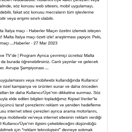
alinde, söz konusu web sitesini, mobil uygulamayı, 
bilir, fakat söz konusu mecraların tüm işlevlerine 
ir veya erişimi sınırlı olabilir. 

a İtalya maçı - Haberler Maçın özetini izlemek isteyen 
! Malta İtalya maçı özeti izle! araştırması yapıyor. Peki, 
 maçı ...Haberler · 27 Mar 2023

e TV'de | Program Ayrıca çevrimiçi ücretsiz Malta 
da burada öğrenebilirsiniz. Canlı yayınlar ve gelecek 
kler. Avrupa Şampiyonası ...

il uygulamasını veya mobilwebi kullandığında Kullanıcı/
iye özel kampanya ve ürünleri sunar ve daha önceden 
rsatları bir daha Kullanıcı/Üye’nin dikkatine sunmaz. Söz 
yla elde edilen bilgileri topladığımız Kişisel Veriler’le 
si üçüncü taraf çerezlerini reklam ve yeniden hedefleme 
su internet sitesi çerezleri ayrıca arama motorlarını, 
veya mobilwebi ve/veya internet sitesinin reklam verdiği 
akit Kullanıcı/Üye’nin ilgisini çekebileceğini düşündüğü 
abilmek için “reklam teknolojisini” devreye sokmak 