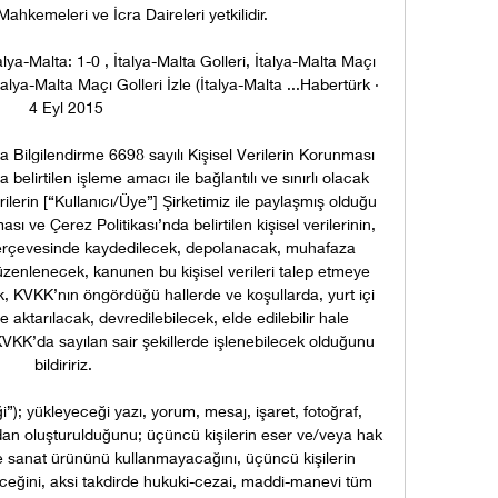
hkemeleri ve İcra Daireleri yetkilidir. 

lya-Malta: 1-0 , İtalya-Malta Golleri, İtalya-Malta Maçı 
alya-Malta Maçı Golleri İzle (İtalya-Malta ...Habertürk · 
4 Eyl 2015

 Bilgilendirme 6698 sayılı Kişisel Verilerin Korunması 
elirtilen işleme amacı ile bağlantılı ve sınırlı olacak 
rilerin [“Kullanıcı/Üye”] Şirketimiz ile paylaşmış olduğu 
ası ve Çerez Politikası’nda belirtilen kişisel verilerinin, 
çerçevesinde kaydedilecek, depolanacak, muhafaza 
üzenlenecek, kanunen bu kişisel verileri talep etmeye 
ak, KVKK’nın öngördüğü hallerde ve koşullarda, yurt içi 
 aktarılacak, devredilebilecek, elde edilebilir hale 
e KVKK’da sayılan sair şekillerde işlenebilecek olduğunu 
bildiririz. 

ği”); yükleyeceği yazı, yorum, mesaj, işaret, fotoğraf, 
dan oluşturulduğunu; üçüncü kişilerin eser ve/veya hak 
ve sanat ürününü kullanmayacağını, üçüncü kişilerin 
yeceğini, aksi takdirde hukuki-cezai, maddi-manevi tüm 