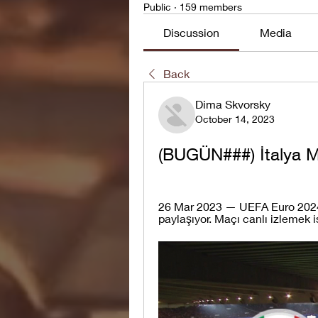
Public
·
159 members
Discussion
Media
Back
Dima Skvorsky
October 14, 2023
(BUGÜN###) İtalya Ma
26 Mar 2023 — UEFA Euro 2024 E
paylaşıyor. Maçı canlı izlemek is