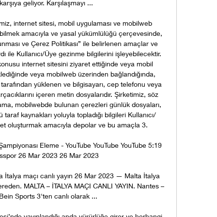
 karşıya geliyor. Karşılaşmayı ...

miz, internet sitesi, mobil uygulaması ve mobilweb 
rebilmek amacıyla ve yasal yükümlülüğü çerçevesinde, 
orunması ve Çerez Politikası” ile belirlenen amaçlar ve 
le Kullanıcı/Üye gezinme bilgilerini işleyebilecektir. 
onusu internet sitesini ziyaret ettiğinde veya mobil 
lediğinde veya mobilweb üzerinden bağlandığında, 
ı tarafından yüklenen ve bilgisayarı, cep telefonu veya 
çacıklarını içeren metin dosyalarıdır. Şirketimiz, söz 
lama, mobilwebde bulunan çerezleri günlük dosyaları, 
araf kaynakları yoluyla topladığı bilgileri Kullanıcı/
r özet oluşturmak amacıyla depolar ve bu amaçla 3. 

pa Şampiyonası Eleme - YouTube YouTube YouTube 5:19 
sspor 26 Mar 2023 26 Mar 2023

a İtalya maçı canlı yayın 26 Mar 2023 — Malta İtalya 
a nereden. MALTA – İTALYA MAÇI CANLI YAYIN. Nantes – 
ein Sports 3'ten canlı olarak ...

tesi’nde yayınlandığı anda yürürlüğe girer ve herhangi 