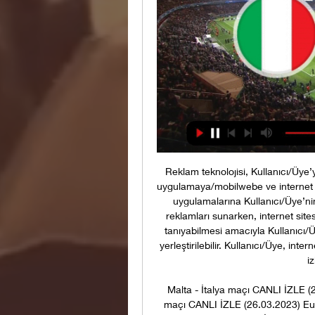
Reklam teknolojisi, Kullanıcı/Üye’
uygulamaya/mobilwebe ve internet s
uygulamalarına Kullanıcı/Üye’nin ya
reklamları sunarken, internet sit
tanıyabilmesi amacıyla Kullanıcı/Ü
yerleştirilebilir. Kullanıcı/Üye, inte
i
Malta - İtalya maçı CANLI İZLE (
maçı CANLI İZLE (26.03.2023) Eur