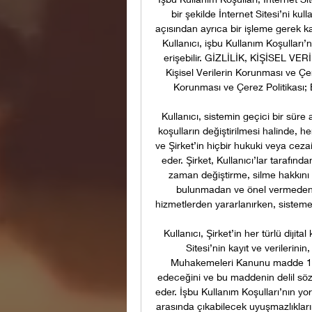
bir şekilde İnternet Sitesi’ni kull
açısından ayrıca bir işleme gerek ka
Kullanıcı, işbu Kullanım Koşulları’
erişebilir. GİZLİLİK, KİŞİSEL V
Kişisel Verilerin Korunması ve Çere
Korunması ve Çerez Politikası; B
Kullanıcı, sistemin geçici bir sü
koşulların değiştirilmesi halinde, 
ve Şirket’in hiçbir hukuki veya cez
eder. Şirket, Kullanıcı’lar tarafında
zaman değiştirme, silme hakkını sa
bulunmadan ve önel vermeden kul
hizmetlerden yararlanırken, sisteme 
Kullanıcı, Şirket’in her türlü dijital
Sitesi’nin kayıt ve verilerinin
Muhakemeleri Kanunu madde 193 a
edeceğini ve bu maddenin delil söz
eder. İşbu Kullanım Koşulları’nın y
arasında çıkabilecek uyuşmazlıkla