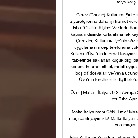
İtalya karşı
Çerez (Cookie) Kullanımı Şirketi
ziyaretçilerine daha iyi hizmet ve
işbu “Gizlilik, Kişisel Verilerin K
kapsam dışında kullanılmamak kaydı i
Çerezler, Kullanıcı/Üye’nin söz k
uygulamasını cep telefonuna yük
Kullanıcı/Üye’nin internet tarayıcıs
tabletinde saklanan küçük bilgi par
konusu internet sitesi, mobil uygu
boş gif dosyaları ve/veya üçüncü t
Üye’nin tercihleri ile ilgili bi
Özet | Malta - İtalya : 0-2 | Avru
YouTube Ajan
Malta İtalya maçı CANLI izle! Malt
maçı canlı yayın izle! Malta İtaly
Lyon maçını B
İşbu Kullanım Koşulları, İnternet Si