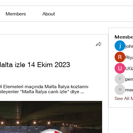
Members
About
Membe
joh
Riy
lta izle 14 Ekim 2023
pen
penjaha
lemeleri maçında Malta İtalya kozlarını 
me
teyenler "Malta İtalya canlı izle" diye ...
menlico
See All 