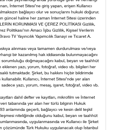
anan, İnternet Sitesi’ne giriş yapan, erişen Kullanıcı 
lmaksızın bağlayıcı olur ve sonuçlarını hukuki doğurur. 
nın güncel haline her zaman İnternet Sitesi üzerinden 
ERİLERİN KORUNMASI VE ÇEREZ POLİTİKASI Gizlilik, 
z Politikası’nın Amacı İşbu Gizlilik, Kişisel Verilerin 
ravo TV Yayıncılık Yapımcılık Sanayi ve Ticaret A. 

re askıya alınması veya tamamen durdurulması ve/veya 
herhangi bir kazanılmış hak iddiasında bulunmayacağını 
ai sorumluluğu doğmayacağını kabul, beyan ve taahhüt 
n eklenen yazı, yorum, fotoğraf, video vb. bilgileri her 
klı tutmaktadır. Şirket, bu hakkını hiçbir bildirimde 
lanabilir. Kullanıcı, İnternet Sitesi’nde yer alan 
sadece yazı, yorum, mesaj, işaret, fotoğraf, video vb. 

 kayıtları dahil defter ve kayıtları, mikrofilm ve İnternet 
, veri tabanında yer alan her türlü bilginin Hukuk 
nlamında geçerli, bağlayıcı ve kesin delil teşkil 
leşmesi niteliğinde olduğunu kabul, beyan ve taahhüt 
orumlanmasında, uygulanmasında ve Kullanıcı ile Şirket 
rın çözümünde Türk Hukuku uygulanacak olup İstanbul 