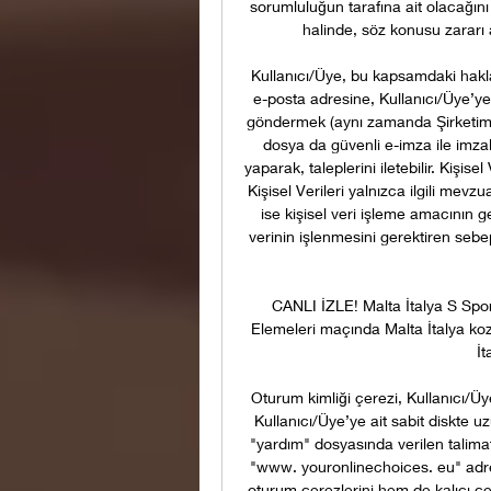
sorumluluğun tarafına ait olacağını
halinde, söz konusu zararı
Kullanıcı/Üye, bu kapsamdaki haklar
e-posta adresine, Kullanıcı/Üye’ye 
göndermek (aynı zamanda Şirketimiz
dosya da güvenli e-imza ile imzala
yaparak, taleplerini iletebilir. Kişis
Kişisel Verileri yalnızca ilgili me
ise kişisel veri işleme amacının g
verinin işlenmesini gerektiren sebep
CANLI İZLE! Malta İtalya S Spo
Elemeleri maçında Malta İtalya kozl
İt
Oturum kimliği çerezi, Kullanıcı/Üye
Kullanıcı/Üye’ye ait sabit diskte uzu
"yardım" dosyasında verilen talima
"www. youronlinechoices. eu" adresi
oturum çerezlerini hem de kalıcı çer