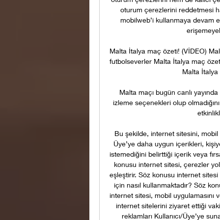
oturum çerezlerini reddetmesi h
mobilweb’i kullanmaya devam ede
erişemeyebil
Malta İtalya maç özeti! (VİDEO) Malt
futbolseverler Malta İtalya maç özeti
Malta İtalya
Malta maçı bugün canlı yayında v
izleme seçenekleri olup olmadığını 
etkinli
Bu şekilde, internet sitesini, mob
Üye’ye daha uygun içerikleri, kiş
istemediğini belirttiği içerik veya fı
konusu internet sitesi, çerezler yolu
eşleştirir. Söz konusu internet site
için nasıl kullanmaktadır? Söz konu
internet sitesi, mobil uygulamasını 
internet sitelerini ziyaret ettiği v
reklamları Kullanıcı/Üye’ye sun