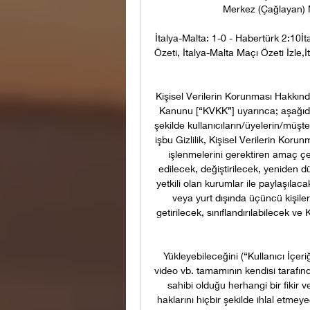
Merkez (Çağlayan) Ma
İtalya-Malta: 1-0 - Habertürk 2:10İta
Özeti, İtalya-Malta Maçı Özeti İzle,İt
Kişisel Verilerin Korunması Hakkında
Kanunu [“KVKK”] uyarınca; aşağıda b
şekilde kullanıcıların/üyelerin/müşte
işbu Gizlilik, Kişisel Verilerin Korunm
işlenmelerini gerektiren amaç 
edilecek, değiştirilecek, yeniden d
yetkili olan kurumlar ile paylaşılac
veya yurt dışında üçüncü kişilere
getirilecek, sınıflandırılabilecek v
Yükleyebileceğini (“Kullanıcı İçeri
video vb. tamamının kendisi tarafın
sahibi olduğu herhangi bir fikir 
haklarını hiçbir şekilde ihlal etme