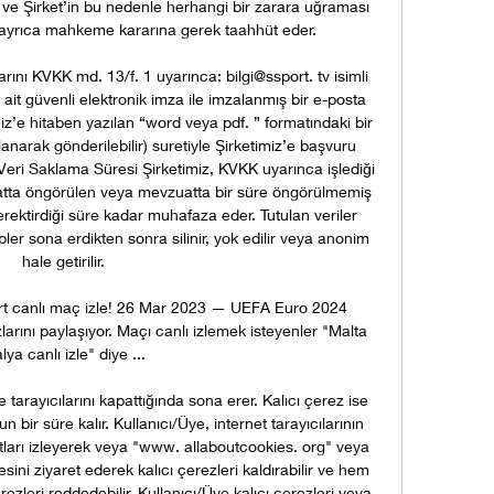
 ve Şirket’in bu nedenle herhangi bir zarara uğraması 
 ayrıca mahkeme kararına gerek taahhüt eder. 

ını KVKK md. 13/f. 1 uyarınca: bilgi@ssport. tv isimli 
ait güvenli elektronik imza ile imzalanmış bir e-posta 
’e hitaben yazılan “word veya pdf. ” formatındaki bir 
narak gönderilebilir) suretiyle Şirketimiz’e başvuru 
el Veri Saklama Süresi Şirketimiz, KVKK uyarınca işlediği 
vzuatta öngörülen veya mevzuatta bir süre öngörülmemiş 
erektirdiği süre kadar muhafaza eder. Tutulan veriler 
ler sona erdikten sonra silinir, yok edilir veya anonim 
hale getirilir. 

rt canlı maç izle! 26 Mar 2023 — UEFA Euro 2024 
arını paylaşıyor. Maçı canlı izlemek isteyenler "Malta 
alya canlı izle" diye ...

 tarayıcılarını kapattığında sona erer. Kalıcı çerez ise 
n bir süre kalır. Kullanıcı/Üye, internet tarayıcılarının 
tları izleyerek veya "www. allaboutcookies. org" veya 
ni ziyaret ederek kalıcı çerezleri kaldırabilir ve hem 
ezleri reddedebilir. Kullanıcı/Üye kalıcı çerezleri veya 