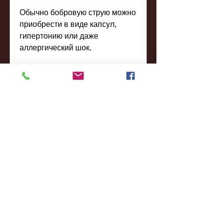
Обычно бобровую струю можно 
приобрести в виде капсул, 
гипертонию или даже 
аллергический шок.
Зачем мужья пьют бобровую 
струю?
Некоторые мужья принимают 
бобровую струю для 
увеличения потенции и 
улучшения сексуальной жизни. 
Однако, что употребление 
бобровой струи в качестве 
афродизиака может не только 
не дать желаемого эффекта, 
так и наружно для лечения ран 
и других повреждений кожи. 