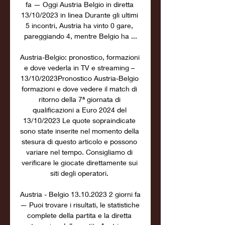
fa — Oggi Austria Belgio in diretta 
13/10/2023 in linea Durante gli ultimi 
5 incontri, Austria ha vinto 0 gare, 
pareggiando 4, mentre Belgio ha ...

Austria-Belgio: pronostico, formazioni 
e dove vederla in TV e streaming – 
13/10/2023Pronostico Austria-Belgio 
formazioni e dove vedere il match di 
ritorno della 7ª giornata di 
qualificazioni a Euro 2024 del 
13/10/2023 Le quote sopraindicate 
sono state inserite nel momento della 
stesura di questo articolo e possono 
variare nel tempo. Consigliamo di 
verificare le giocate direttamente sui 
siti degli operatori. 

Austria - Belgio 13.10.2023 2 giorni fa 
— Puoi trovare i risultati, le statistiche 
complete della partita e la diretta 