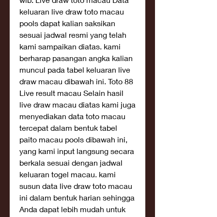
keluaran live draw toto macau 
pools dapat kalian saksikan 
sesuai jadwal resmi yang telah 
kami sampaikan diatas. kami 
berharap pasangan angka kalian 
muncul pada tabel keluaran live 
draw macau dibawah ini. Toto 88 
Live result macau Selain hasil 
live draw macau diatas kami juga 
menyediakan data toto macau 
tercepat dalam bentuk tabel 
paito macau pools dibawah ini, 
yang kami input langsung secara 
berkala sesuai dengan jadwal 
keluaran togel macau. kami 
susun data live draw toto macau 
ini dalam bentuk harian sehingga 
Anda dapat lebih mudah untuk 