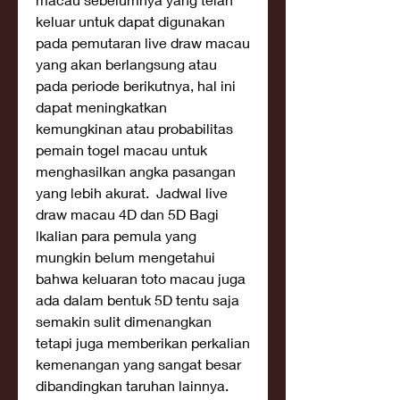
keluar untuk dapat digunakan 
pada pemutaran live draw macau 
yang akan berlangsung atau 
pada periode berikutnya, hal ini 
dapat meningkatkan 
kemungkinan atau probabilitas 
pemain togel macau untuk 
menghasilkan angka pasangan 
yang lebih akurat.  Jadwal live 
draw macau 4D dan 5D Bagi 
lkalian para pemula yang 
mungkin belum mengetahui 
bahwa keluaran toto macau juga 
ada dalam bentuk 5D tentu saja 
semakin sulit dimenangkan 
tetapi juga memberikan perkalian 
kemenangan yang sangat besar 
dibandingkan taruhan lainnya. 