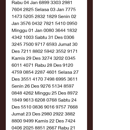
Rabu 04 Jan 6899 3303 2981 
7604 2825 Selasa 03 Jan 7775 
1473 5205 2832 1829 Senin 02 
Jan 3576 0432 7821 5410 0950 
Minggu 01 Jan 0080 3644 1832 
4342 1003 Sabtu 31 Des 0306 
3245 7500 9717 6593 Jumat 30 
Des 7211 8802 5942 3552 9171 
Kamis 29 Des 3274 3202 0345 
6011 4071 Rabu 28 Des 9120 
4759 0854 2287 4601 Selasa 27 
Des 3551 4170 7498 6995 3611 
Senin 26 Des 9276 5134 8597 
0848 4262 Minggu 25 Des 8972 
1849 9613 6208 0768 Sabtu 24 
Des 5510 0836 9016 9757 7668 
Jumat 23 Des 2980 2922 3882 
8800 9499 Kamis 22 Des 7424 
0406 2025 8851 2667 Rabu 21 