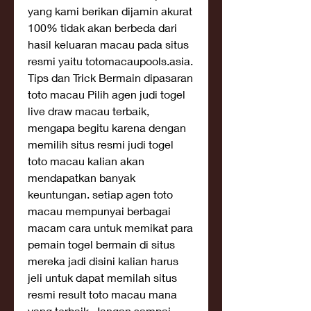
yang kami berikan dijamin akurat 
100% tidak akan berbeda dari 
hasil keluaran macau pada situs 
resmi yaitu totomacaupools.asia.  
Tips dan Trick Bermain dipasaran 
toto macau Pilih agen judi togel 
live draw macau terbaik, 
mengapa begitu karena dengan 
memilih situs resmi judi togel 
toto macau kalian akan 
mendapatkan banyak 
keuntungan. setiap agen toto 
macau mempunyai berbagai 
macam cara untuk memikat para 
pemain togel bermain di situs 
mereka jadi disini kalian harus 
jeli untuk dapat memilah situs 
resmi result toto macau mana 
yang terbaik. Jangan sampai 