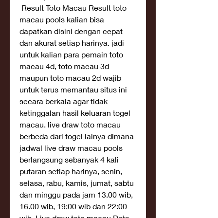
 Result Toto Macau Result toto 
macau pools kalian bisa 
dapatkan disini dengan cepat 
dan akurat setiap harinya. jadi 
untuk kalian para pemain toto 
macau 4d, toto macau 3d 
maupun toto macau 2d wajib 
untuk terus memantau situs ini 
secara berkala agar tidak 
ketinggalan hasil keluaran togel 
macau. live draw toto macau 
berbeda dari togel lainya dimana 
jadwal live draw macau pools 
berlangsung sebanyak 4 kali 
putaran setiap harinya, senin, 
selasa, rabu, kamis, jumat, sabtu 
dan minggu pada jam 13.00 wib, 
16.00 wib, 19:00 wib dan 22:00 
wib. Live draw toto macau Data 